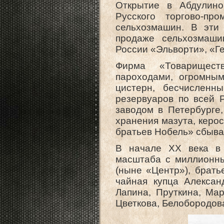
Открытие в Абдулино
Русского торгово-пр
сельхозмашин. В эти
продаже сельхозмаши
России «Эльворти», «Г
Фирма «Товарищест
пароходами, огромны
цистерн, бесчисленн
резервуаров по всей 
заводом в Петербурге
хранения мазута, керо
братьев Нобель» сбывал
В начале XX века в 
масштаба с миллионны
(ныне «Центр»), брать
чайная купца Алексан
Лапина, Пруткина, Мар
Цветкова, Белобородова