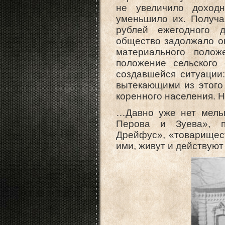
не увеличило доходн
уменьшило их. Получа
рублей ежегодного д
общество задолжало ок
материального полож
положение сельского
создавшейся ситуации:
вытекающими из этого
коренного населения. Н
…Давно уже нет мельн
Перова и Зуева», п
Дрейфус», «товарищест
ими, живут и действуют