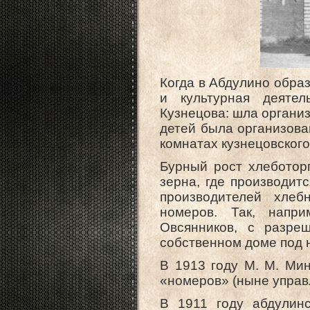
Когда в Абдулино образ
и культурная деяте
Кузнецова: шла организ
детей была организова
комнатах кузнецовского
Бурный рост хлеботорг
зерна, где производитс
производителей хлеб
номеров. Так, напри
Овсянников, с разре
собственном доме под 
В 1913 году М. М. Ми
«номеров» (ныне управ
В 1911 году абдулин