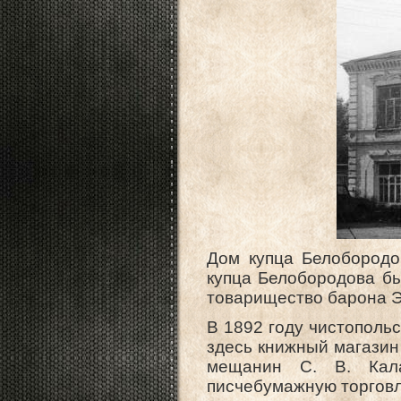
Дом купца Белобородо
купца Белобородова бы
товарищество барона Э
В 1892 году чистополь
здесь книжный магазин 
мещанин С. В. Кал
писчебумажную торгов