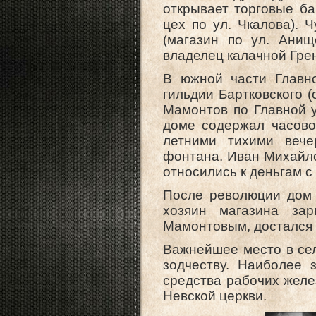
открывает торговые б
цех по ул. Чкалова). 
(магазин по ул. Анищ
владелец калачной Грен
В южной части Главно
гильдии Бартковского 
Мамонтов по Главной 
доме содержал часово
летними тихими вече
фонтана. Иван Михайло
относились к деньгам 
После революции дом о
хозяин магазина за
Мамонтовым, достался
Важнейшее место в сел
зодчеству. Наиболее 
средства рабочих желе
Невской церкви.