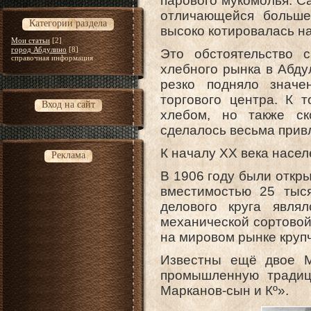
парового мукомолья. С
отличающейся больше
Категории раздела
высоко котировалась н
Мои статьи
[2]
город Абдулино
[8]
Это обстоятельство 
справочная информация
хлебного рынка в Абду
резко подняло значе
торгового центра. К 
Вход на сайт
хлебом, но также ск
сделалось весьма прив
К началу XX века насел
Реклама
В 1906 году были откр
вместимостью 25 тыся
делового круга явля
механической сортовой
на мировом рынке крупч
Известны ещё двое М
промышленную традици
Марканов-сын и Кº».