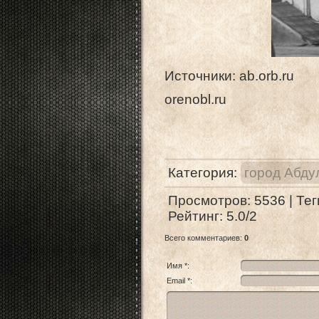
Источники: ab.orb.ru
orenobl.ru
Категория
:
город Абду
Просмотров
:
5536
|
Тег
Рейтинг
:
5.0
/
2
Всего комментариев
:
0
Имя *:
Email *: