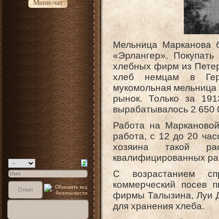
Мини-чат
Мельница Марканова б
«Эрлангер». Покупать 
хлебных фирм из Петер
хлеб немцам в Гер
мукомольная мельница 
рынок. Только за 19
вырабатывалось 2 650 0
Работа на Маркановой
работа, с 12 до 20 час
хозяина такой рас
квалифицированных ра
С возрастанием сп
коммерческий посев п
фирмы Талызина, Луи 
для хранения хлеба.