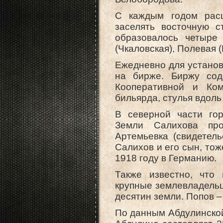
С каждым годом рас
заселять восточную с
образовалось четыре 
(Чкаловская), Полевая 
Ежедневно для установ
на бирже. Биржу сод
Кооперативной и Ком
бильярда, стулья вдоль
В северной части гор
Земли Салихова про
Артемьевка (свидетел
Салихов и его сын, то
1918 году в Германию.
Также известно, что
крупные землевладельц
десятин земли. Попов –
По данным Абдулинской