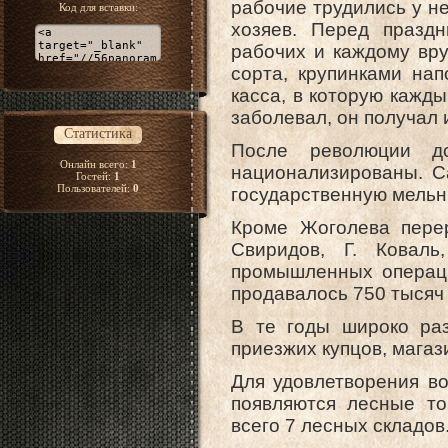
рабочие трудились у нег
Код для вставки:
хозяев. Перед празд
рабочих и каждому вру
сорта, крупинками на
касса, в которую кажды
заболевал, он получал 
Статистика
После революции д
Онлайн всего:
1
национализированы. С
Гостей:
1
Пользователей:
0
государственную мельни
Кроме Жоголева перер
Свиридов, Г. Коваль
промышленных операц
продавалось 750 тысяч 
В те годы широко раз
приезжих купцов, мага
Для удовлетворения в
появляются лесные то
всего 7 лесных складов