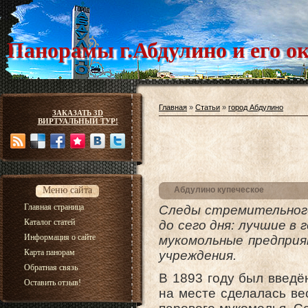
Панорамы г.Абдулино и его о
Главная
»
Статьи
»
город Абдулино
ЗАКАЗАТЬ 3D
ВИРТУАЛЬНЫЙ ТУР!
Меню сайта
Абдулино купеческое
Главная страница
Следы стремительного
Каталог статей
до сего дня: лучшие в 
Информация о сайте
мукомольные предприя
Карта панорам
учреждения.
Обратная связь
В 1893 году был введё
Оставить отзыв!
на месте сделалась ве