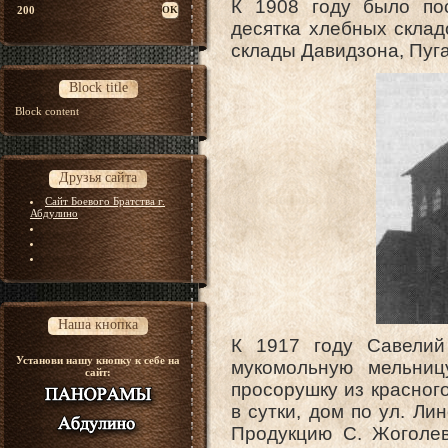
К 1908 году было по
200
десятка хлебных склад
склады Давидзона, Пугач
Block title
Block content
Друзья сайта
Сайт Боевого Братства г.
Абдулино
Наша кнопка
К 1917 году Савелий
Установи нашу кнопку к себе на
мукомольную мельниц
сайт:
просорушку из красного
в сутки, дом по ул. Ли
Продукцию С. Жоголев