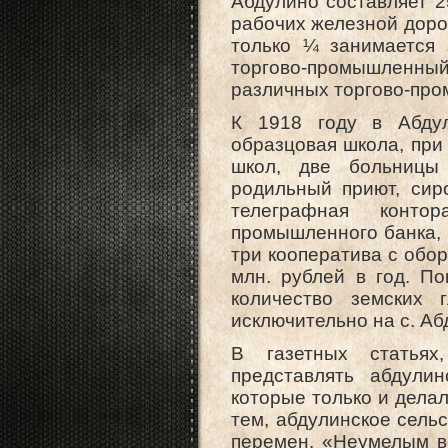
Абдулино составляет 2
рабочих железной доро
только ¼ занимается 
торгово-промышленны
различных торгово-пр
К 1918 году в Абду
образцовая школа, при
школ, две больницы
родильный приют, сиро
телеграфная контор
промышленного банка, Р
три кооператива с обор
млн. рублей в год. П
количество земских 
исключительно на с. Аб
В газетных статьях
представлять абдули
которые только и дела
тем, абдулинское сель
перемен. «Неумелым ве