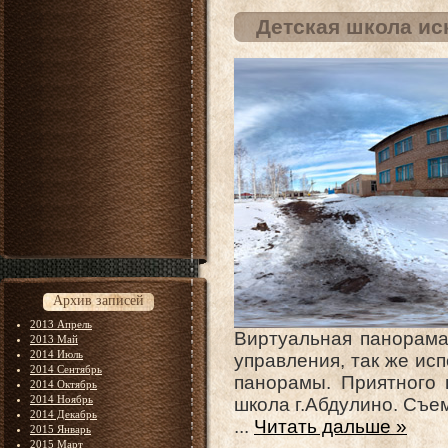
Детская школа ис
Архив записей
2013 Апрель
Виртуальная панорама
2013 Май
2014 Июль
управления, так же ис
2014 Сентябрь
панорамы. Приятного 
2014 Октябрь
2014 Ноябрь
школа г.Абдулино. Съем
2014 Декабрь
...
Читать дальше »
2015 Январь
2015 Март