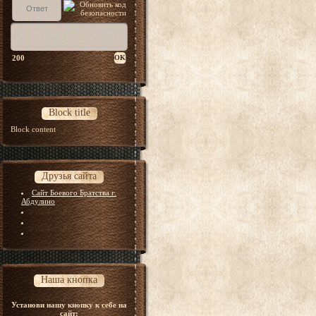
200
Block title
Block content
Друзья сайта
Сайт Боевого Братства г.
Абдулино
Наша кнопка
Установи нашу кнопку к себе на
сайт: