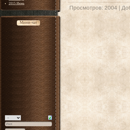
2015 Июнь
Просмотров:
2004
|
До
Мини-чат