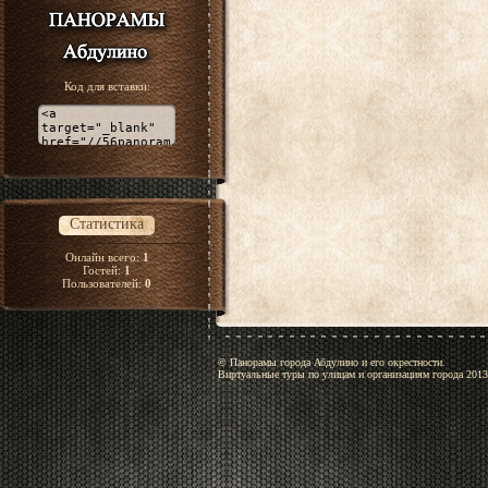
Код для вставки:
Статистика
Онлайн всего:
1
Гостей:
1
Пользователей:
0
© Панорамы города Абдулино и его окрестности.
Виртуальные туры по улицам и организациям города 2013