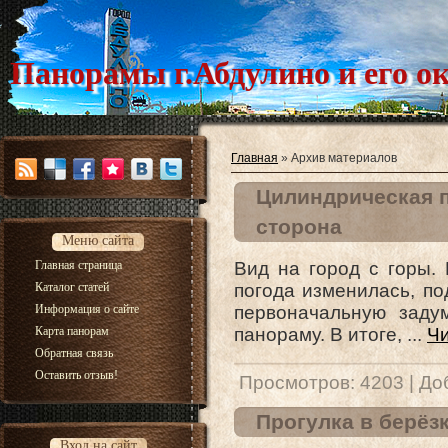
Панорамы г.Абдулино и его о
Главная
»
Архив материалов
Цилиндрическая п
сторона
Меню сайта
Главная страница
Вид на город с горы.
Каталог статей
погода изменилась, по
Информация о сайте
первоначальную заду
Карта панорам
панораму. В итоге,
...
Чи
Обратная связь
Оставить отзыв!
Просмотров:
4203
|
До
Прогулка в берёз
Вход на сайт