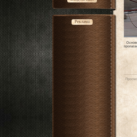
Реклама
Основно
пропаган
Просмо