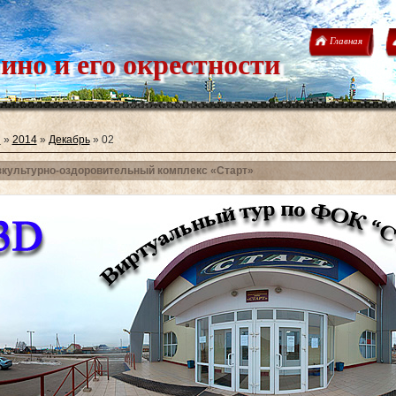
Главная
ино и его окрестности
я
»
2014
»
Декабрь
»
02
культурно-оздоровительный комплекс «Старт»