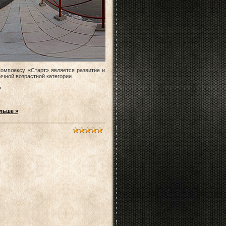
омплексу «Старт» является развитие и
ичной возрастной категории.
»
льше »