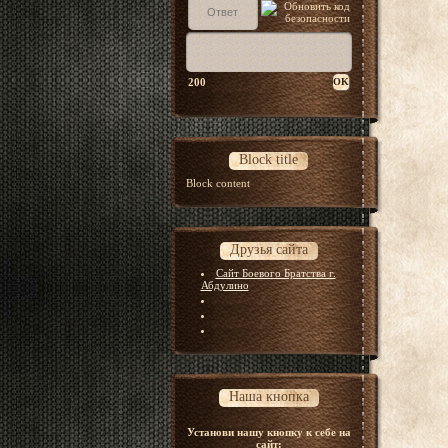
200
Block title
Block content
Друзья сайта
Сайт Боевого Братства г.
Абдулино
Наша кнопка
Установи нашу кнопку к себе на
сайт: