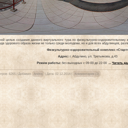
й целью создания данного виртуального тура по физкультурно-оздоровительному к
да здорового образа жизни не только среди молодежи, но и для всех абдулинцев, разл
Физкультурно-оздоровительный комплекс «Старт
Адрес:
г. Абдулино, ул. Третьякова, д.43
Режим работы:
без выходных с 09-00 до 22-00
...
Читать да
тров:
6265
|
Добавил:
Andrej
|
Дата:
02.12.2014
|
Комментарии (1)