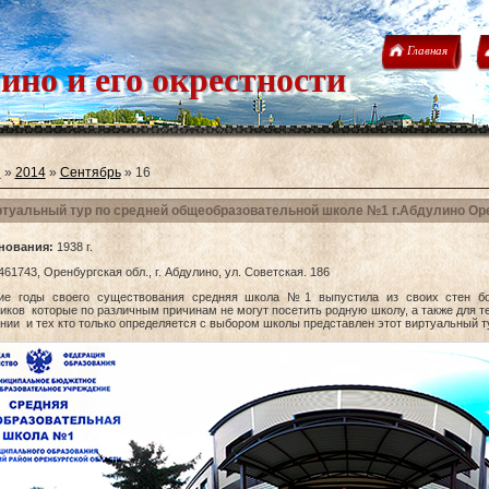
Главная
ино и его окрестности
я
»
2014
»
Сентябрь
»
16
туальный тур по средней общеобразовательной школе №1 г.Абдулино Ор
нования:
1938 г.
61743, Оренбургская обл., г. Абдулино, ул. Советская. 186
гие годы своего существования средняя школа №1 выпустила из своих стен б
иков которые по различным причинам не могут посетить родную школу, а также для те
нии и тех кто только определяется с выбором школы представлен этот виртуальный т