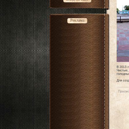
Реклама
В 2013 
Чистые,
голодны
Для соз
Просмо