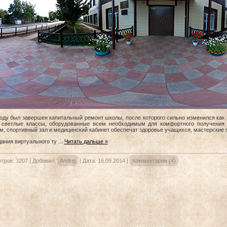
году был завершен капитальный ремонт школы, после которого сильно изменился как 
 светлые классы, оборудованные всем необходимым для комфортного получения з
м, спортивный зал и медицинский кабинет обеспечат здоровье учащихся, мастерские
дания виртуального ту
...
Читать дальше »
тров:
3207
|
Добавил:
Andrej
|
Дата:
16.09.2014
|
Комментарии (4)