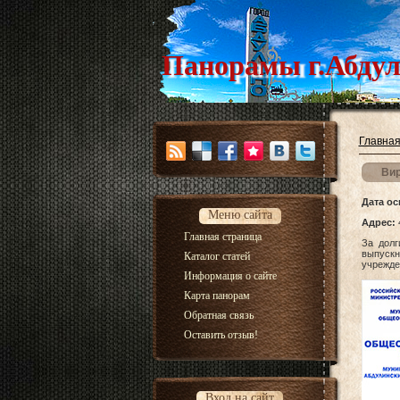
Панорамы г.Абдул
Главна
Вир
Дата ос
Меню сайта
Адрес:
4
Главная страница
За дол
выпускн
Каталог статей
учрежде
Информация о сайте
Карта панорам
Обратная связь
Оставить отзыв!
Вход на сайт