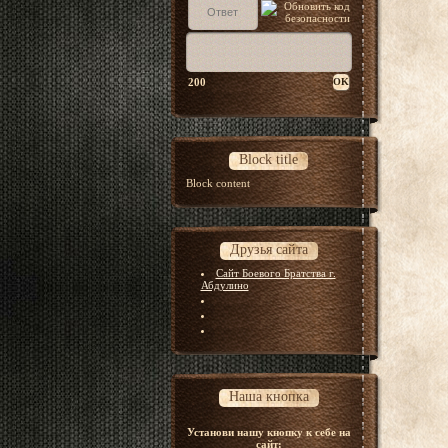
200
Block title
Block content
Друзья сайта
Сайт Боевого Братства г.
Абдулино
Наша кнопка
Установи нашу кнопку к себе на
сайт: