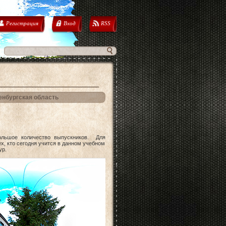
Регистрация
Вход
RSS
енбургская область
ольшое количество выпускников. Для
х, кто сегодня учится в данном учебном
ур.