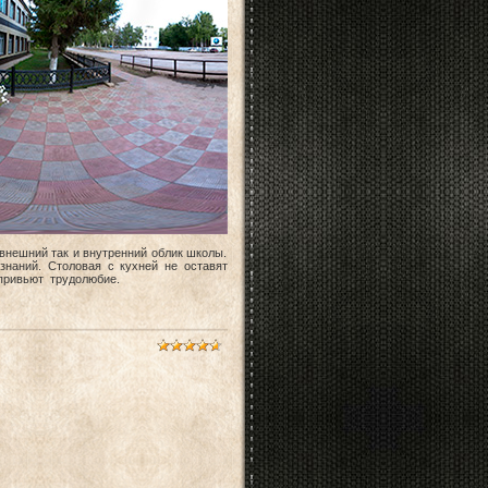
внешний так и внутренний облик школы.
наний. Столовая с кухней не оставят
 привьют трудолюбие.